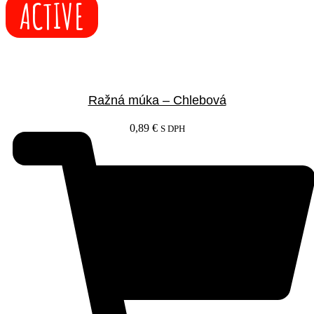
ACTIVE
Ražná múka – Chlebová
0,89
€
S DPH